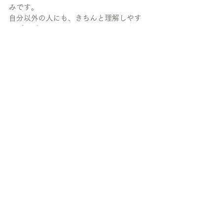
みです。
自分以外の人にも、きちんと理解しやす
いプログラムがかけるエンジニアになれ
るよう、これからも頑張ってください。
担任教師 フジイ先生からのコ
メント
二回目の参加で、とても深い所まで体験
することが出来ましたね。
社会人としてとても重要な、自力で調べ
る重要性と報連相の重要性を感じる場面
が多かったと思うので、今回の経験を糧
にさらなる成長を期待しています！