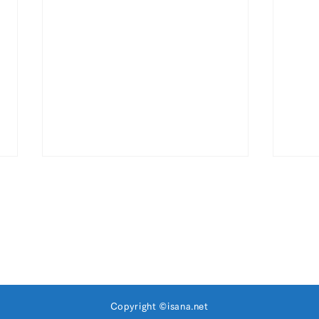
情報​セキュリティ方針
20
「東京カイシャハッケン
Copyright ©
isana.net
伝！」に掲載いただきました