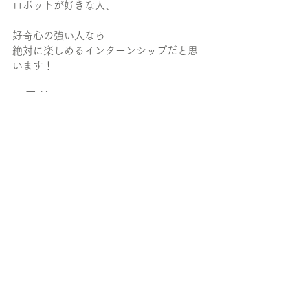
ロボットが好きな人、
好奇心の強い人なら
絶対に楽しめるインターンシップだと思
います！
5.最後に
インターンシップのイガラシさんの体験
記をブログとして掲載させていただきま
した。
まさに日常生活でのPepper活用を意識し
たアプリを制作していただきました。
話しているとアイディアがどんどん出て
きて、
Pepperのアプリ開発を楽しんでいる姿が
印象的でした。
将来はこのような機能をもったロボット