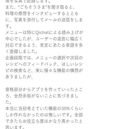
理を写真で記録します。
また、“ごちそうさま”を聞き取ると、
料理の感想をインタビューするととも
に、写真を添付してメールの送信をしま
す。
メニューは特にQichatによる読み上げが
中心でしたが、ユーザーの返答に幅広く
対応できるよう、肯定にあたる単語を多
く登録しました。
企画段階では、メニューの選択や次回の
レシピへのフィードバック、ほしいレシ
ピの検索など、実に様々な機能の構想が
ありましたが、
骨格部分からアプリを作っていったとこ
ろ、全然余裕がないことに気づきまし
た。
本当に当初考えていた機能の30%くらい
しか作れなかったのは悔しいです。全部
できたらお役立ち度はかなり高かったと
思います。