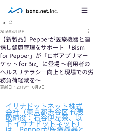
<
2016年4月15日
【新製品】Pepperが医療機器と連
携し健康管理をサポート 「Bism
for Pepper」が「ロボアプリマー
ケット for Biz」に登場 〜利用者の
ヘルスリテラシー向上と現場での労
務負荷軽減を〜
更新日：
2019年10月9日
イサナドットネット株式
会社（東京都渋谷区 代表
取締役：石谷伊左奈、以
下 イサナドットネット）
は、Pepperが医療機器と