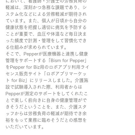
において、看護師・介護士の労務負荷の
軽減は、深刻かつ急務な課題であり、シ
ステム化などによる労務軽減が期待され
ています。また、個人が日頃から自分の
健康状態を把握し適切に病気を予防する
ことが重要で、血圧や体温など毎日決ま
った頻度で計測・管理をして習慣化でき
る仕組みが求められています。
そこで、Pepperが医療機器と連携し健康
管理をサポートする「Bism for Pepper」
をPepper for Biz用のロボアプリ利用ライ
センス販売サイト「ロボアプリマーケッ
ト for Biz」にリリースしました。介護施
設で試験導入された際、利用者からは
Pepperが測定のサポートをしてくれたこ
とで楽しく前向きに自身の健康管理がで
きそうだということを、また、介護スタ
ッフからは労務負荷の軽減が期待でき余
裕をもって業務に臨めそうだとの感想を
いただいています。