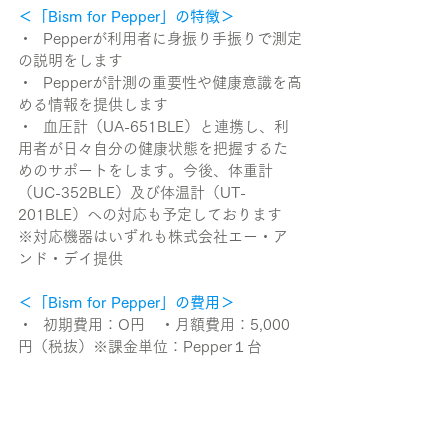
＜「Bism for Pepper」の特徴＞
・  Pepperが利用者に身振り手振りで測定
の説明をします
・  Pepperが計測の重要性や健康意識を高
める情報を提供します
・  血圧計（UA-651BLE）と連携し、利
用者が日々自分の健康状態を把握するた
めのサポートをします。今後、体重計
（UC-352BLE）及び体温計（UT-
201BLE）への対応も予定しております
※対応機器はいずれも株式会社エー・ア
ンド・デイ提供
＜「Bism for Pepper」の費用＞
・  初期費用：O円　・月額費用：5,000
円（税抜）※課金単位：Pepper１台
利用者がPepperと接しながら楽しく計測
することで、利用者の計測の習慣化を支
援します。また、Pepperが計測の重要性