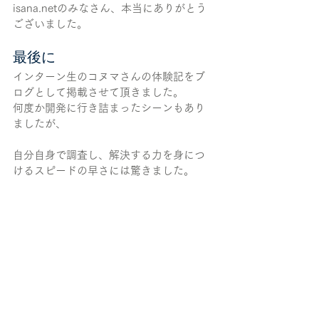
isana.netのみなさん、本当にありがとう
ございました。
最後に
インターン生のコヌマさんの体験記をブ
ログとして掲載させて頂きました。
何度か開発に行き詰まったシーンもあり
ましたが、
自分自身で調査し、解決する力を身につ
けるスピードの早さには驚きました。
最後はほとんどアドバイスをすることも
なく、スゴウさんとの共同作業でSphero
と連携させていたことからも、
上達の早さをうかがい知ることができま
した。
この経験を活かし、これからも勉強に励
んでいただければと思います。
isana.netでは積極的にインターンシップ