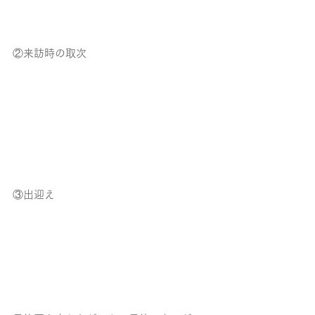
②来訪時の取次
③出迎え