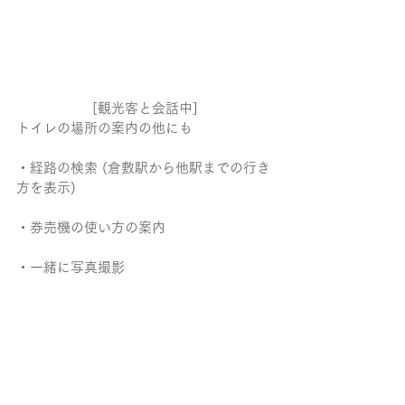
[観光客と会話中]
トイレの場所の案内の他にも
・経路の検索 (倉敷駅から他駅までの行き
方を表示)
・券売機の使い方の案内
・一緒に写真撮影
・クイズ
など様々なおもてなしをしてくれます。
こちらは、利用客がPepperと友達になっ
ているところです。