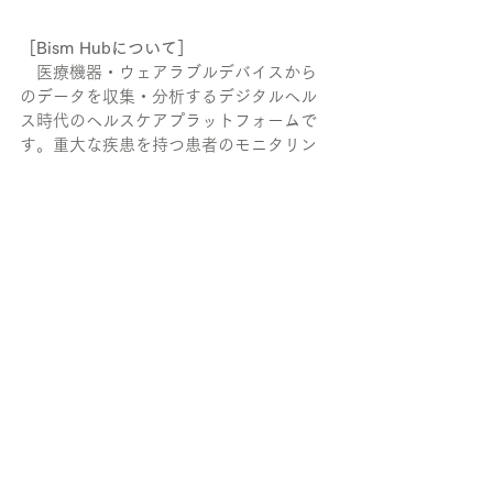
［Bism Hubについて］
　医療機器・ウェアラブルデバイスから
のデータを収集・分析するデジタルヘル
ス時代のヘルスケアプラットフォームで
す。重大な疾患を持つ患者のモニタリン
グ、製薬会社の治験へ活用でき、医療費
の抑制、利用者の生活の質の向上へ期待
ができます。
※「ロボホン」「RoBoHoN」はシャープ
株式会社の登録商標です。
NEWS
すべて表示
最新記事