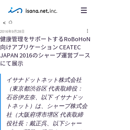
<
2016年9月28日
健康管理をサポートするRoBoHoN
向けアプリケーション CEATEC
JAPAN 2016のシャープ運営ブース
にて展示
イサナドットネット株式会社
（東京都渋谷区 代表取締役：
石谷伊左奈、以下 イサナドッ
トネット）は、シャープ株式会
社（大阪府堺市堺区 代表取締
役社長：戴正呉、以下シャー