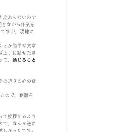
と変わらないので
と聞きながら作業を
のですが，現地に
んとか簡単な文章
ば上手に話せたほ
って，
通じること
その辺りの心の壁
したので、距離を
って挨拶するよう
ので，なんか逆に
嬉しかったです。