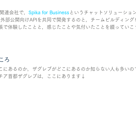
弊社の関連会社で，
Spika for Business
というチャットソリューショ
aの外部公開向けAPIを共同で開発するのと，チームビルディン
張で体験したことと，感じたことや気付いたことを綴っていこ
ころ
こにあるのか，ザグレブがどこにあるのか知らない人も多いの
チア首都ザグレブは，ここにあります↓