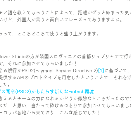
チア語を教えてもらうことによって，距離がグッと縮まった気
いけど，外国人が言うと面白いフレーズってありますよね。
らって，ところどころで使うと盛り上がります。
over Studioの方が隣国スロヴェニアの首都リュブリャナで
で，それに参加させてもらいました！
PSD2(Payment Service Directive 2)
[1]
に基づいて
提供するAPIのプロトタイプを用意したということで，それを
した。
ビス司令(PSD2)がもたらす新たなFintech環境
考えるとチームの力になれるかどうか微妙なところだったので
スだ！と思い，当たって砕けるつもりで参加させてもらいまし
ーロッパ各地から来ており，こんな感じでした！