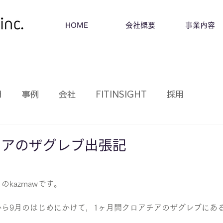
HOME
会社概要
事業内容
H
事例
会社
FITINSIGHT
採用
日
ニアのザグレブ出張記
kazmawです。
から9月のはじめにかけて，1ヶ月間クロアチアのザグレブにあ