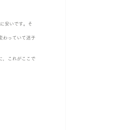
常に安いです。そ
変わっていて迷子
に，これがここで