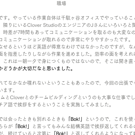
職場
です。やっている作業自体は千駄ヶ谷オフィスでやっているこ
りにいるClover StudioのエンジニアのJさんにいろいろ
，時差が7時間もあってコミュニケーションを取るのも大変な
コミュニケーションが取れるので非常にやりやすかったです。
なせるというほど英語が得意なわけではなかったのですが，な
面を指差したりしながら作業を進めました。効率の面を考えれ
，これは一朝一夕で身につくものではないので，そこは開き直
かどうかが大切だなと思いました。
れてなかなか喋れないということもあったので，今回の出張で
います。
チームとCloverとのチームビルディングというのも大事な仕事で
チア語で挨拶をするということを実施してみました。
では会ったときも別れるときも
「Bok!」
というので，これを使
ちらが
「Bok!」
と言ってもみんな結構英語で挨拶返してくれる
が，続けていると次第に
「Bok!」
と返してくれるようになって