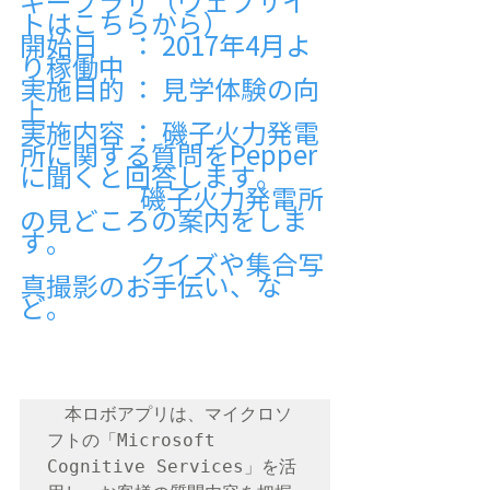
ギープラザ（ウェブサイ
トはこちらから）
開始日　 ： 2017年4月よ
り稼働中
実施目的 ： 見学体験の向
上
実施内容 ： 磯子火力発電
所に関する質問をPepper
に聞くと回答します。
                      磯子火力発電所
の見どころの案内をしま
す。
                      クイズや集合写
真撮影のお手伝い、な
ど。
　本ロボアプリは、マイクロソ
フトの「Microsoft 
Cognitive Services」を活