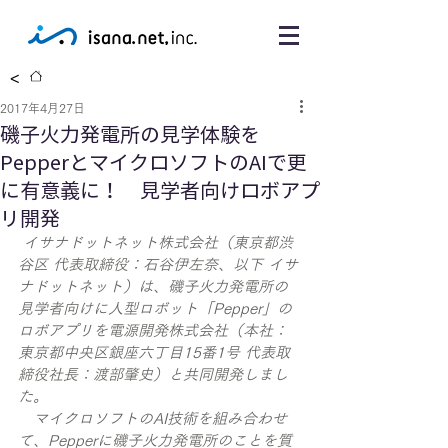
<
2017年4月27日
磯子火力発電所の見学体験を
PepperとマイクロソフトのAIで更
に有意義に！ 見学者向けロボアプ
リ開発
イサナドットネット株式会社（東京都渋
谷区 代表取締役：石谷伊左奈、以下 イサ
ナドットネット）は、磯子火力発電所の
見学者向けに人型ロボット「Pepper」の
ロボアプリを電源開発株式会社（本社：
東京都中央区銀座六丁目15番1号 代表取
締役社長：渡部肇史）と共同開発しまし
た。
　マイクロソフトのAI技術を組み合わせ
て、Pepperに磯子火力発電所のことを質