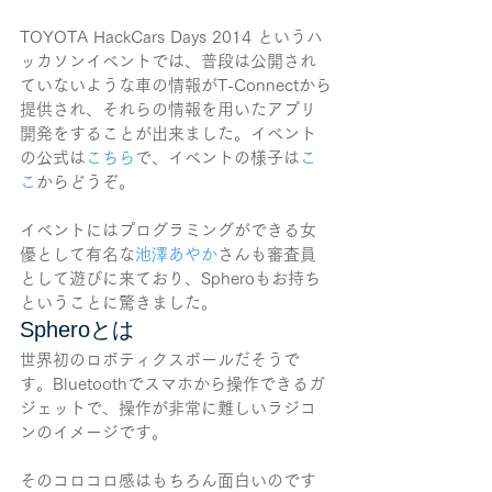
TOYOTA HackCars Days 2014 というハ
ッカソンイベントでは、普段は公開され
ていないような車の情報がT-Connectから
提供され、それらの情報を用いたアプリ
開発をすることが出来ました。イベント
の公式は
こちら
で、イベントの様子は
こ
こ
からどうぞ。
イベントにはプログラミングができる女
優として有名な
池澤あやか
さんも審査員
として遊びに来ており、Spheroもお持ち
ということに驚きました。
Spheroとは
世界初のロボティクスボールだそうで
す。Bluetoothでスマホから操作できるガ
ジェットで、操作が非常に難しいラジコ
ンのイメージです。
そのコロコロ感はもちろん面白いのです