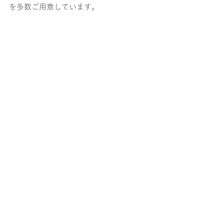
を多数ご用意しています。
インターン生も現役エンジニアさんも積
極募集中ですので、ご興味のある方は
こ
ちら
まで！！
TECH
すべて表示
最新記事