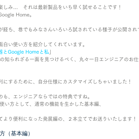
楽しみ…　それは最新製品をいち早く試せることです！
gle Home。
が経ち、巷でもみなさんいろいろ試されている様子が公開され
面白い使い方を紹介してくれています。
Google Homeと私
」
Homeの知られざる一面を見つけるべく、丸々一日エンジニアのお
利にするために、自分仕様にカスタマイズしちゃいました！
のも、エンジニアならではの特典ですね。
omeの使い方として、通常の機能を生かした基本編、
てより便利になった発展編の、２本立てでお送りいたします！
使い方（基本編）