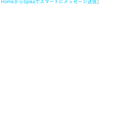
e HomeからSpikaでスマートにメッセージ送信
」