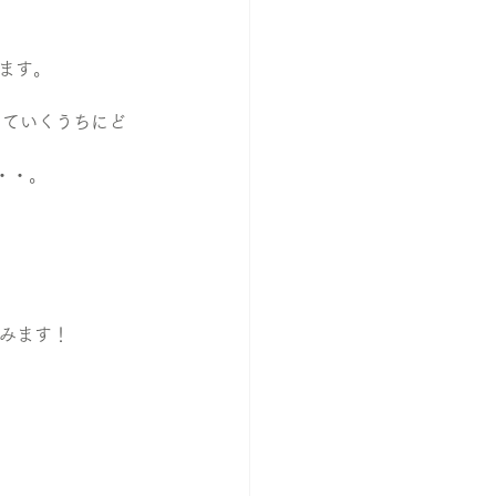
れます。
使っていくうちにど
・・。
てみます！