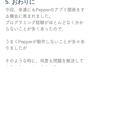
5. おわりに
今回、幸運にもPepperのアプリ開発をす
る機会に恵まれました。
プログラミング経験がほとんどなく分か
らないことが多くあったので、
うまくPepperが動作しないことが多々あ
りましたが
そのような時に、何度も問題を解決して
もらったメンターの方から
エラーを引き起こしている原因の見つけ
方を伝授してもらうことができました。
作業効率が断然と変わり、とても参考に
なりました。
また、アプリが完成してみると達成感よ
りも、