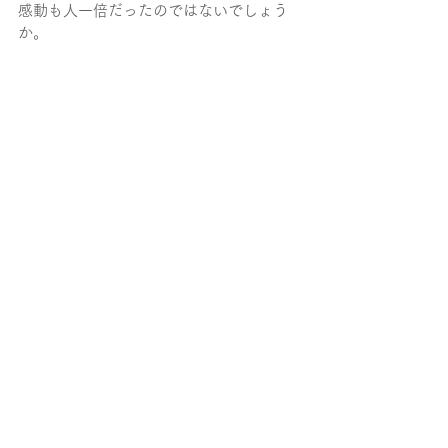
感動も人一倍だったのではないでしょう
か。
この経験を活かし、これからも勉強に励
んでいただければと思います。
isana.netでは積極的にインターンシップ
を受け入れ中です。
ご興味持った方はisana.netまでお問い合
わせ下さい。
詳細・お問い合せは
こちら
イサナドットネット全員でお待ちしてお
ります。
TECH
会社
すべて表示
最新記事