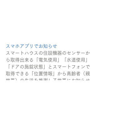
スマホアプリでお知らせ
スマートハウスの住設機器のセンサーか
ら取得出来る「電気使用」「水道使用」
「ドアの施錠状態」とスマートフォンで
取得できる「位置情報」から高齢者（親
世帯）の生活を推測し子世帯にお知らせ
するアプリです。
アプリ上で親世帯の生活状況を確認出
来、もし異常を検出した場合には通知を
受けることができます。
スマートハウスと連携したアプリ開発の
取り組みについて
本アプリは大手家電メーカーや東京電力
株式会社（本社：東京都千代田区、社