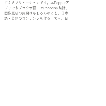
行えるソリューションです。本Pepperア
プリでもブラウザ経由でPepperの発話、
画像更新の実現はもちろんのこと、日本
語・英語のコンテンツを作る上でも、日
本語コンテンツを完成させてから設定を
複製して英語版コンテンツに差し替え
る、という形でのスムーズな開発を実現
しました。
NEWS
すべて表示
最新記事