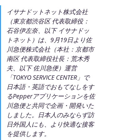
イサナドットネット株式会社
（東京都渋谷区 代表取締役：
石谷伊左奈、以下 イサナドッ
トネット）は、9月19日より佐
川急便株式会社（本社：京都市
南区 代表取締役社長：荒木秀
夫、以下 佐川急便）運営
「TOKYO SERVICE CENTER」で
日本語・英語でおもてなしをす
るPepperアプリケーションを佐
川急便と共同で企画・開発いた
しました。日本人のみならず訪
日外国人にも、より快適な接客
を提供します。