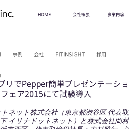
HOME
会社概要
事業内容
H
事例
会社
FITINSIGHT
採用
日
アプリでPepper簡単プレゼンテーシ
フェア2015にて試験導入
トネット株式会社（東京都渋谷区 代表取
下 イサナドットネット）と株式会社岡村