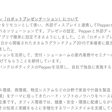
ン「ロボットプレゼンテーション」について
ンをリモコンとして使い、外部ディスプレイと連携してPeppe
れるソリューションです。プレゼンの設定、Pepperと外部デ
Sアプリで簡単に設定できるようにしました。この「ロボットプ
月11日から開催されたオカムラグランドフェア2015で来場者に
ました。
ションを活用して、受付・ショールームの案内業務やセミナー
を広げてもらうことを期待しています。
ンクロボティクスのPepperを活用し、自社で独自に実施す
ス環境、商環境、物流システムなどの分野で家具や什器を製造・
境」をテーマに培ってきたハード・ソフトのノウハウをベース
企業です。オフィス環境では、健康・安全・環境に配慮しなが
その知見と実績をもとに多様化するワークスタイルを支援して