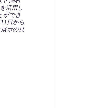
下 岡村
」を活用し
とができ
11日から
に展示の見