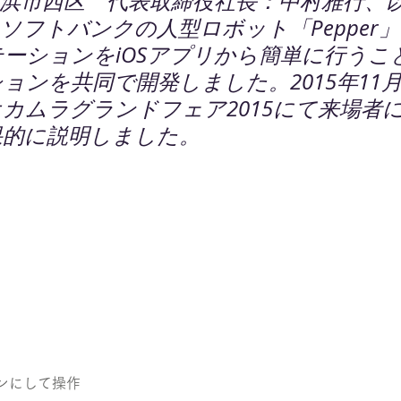
浜市西区　代表取締役社長：中村雅行、以
ソフトバンクの人型ロボット「Pepper
ーションをiOSアプリから簡単に行うこ
ョンを共同で開発しました。2015年11月
カムラグランドフェア2015にて来場者
果的に説明しました。
コンにして操作