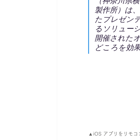
（神奈川県横
製作所）は、
たプレゼンテ
るソリューシ
開催されたオ
どころを効
▲iOS アプリをリモ