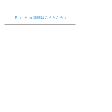
 Bism Hub 詳細はこちらから >
 isana.net はこちらから > 
#IBM
#Watson
事例
すべて表示
最新記事