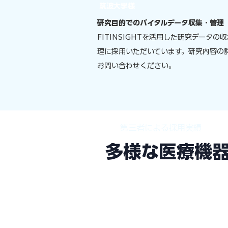
筑波大学様
研究目的でのバイタルデータ収集・管理
FITINSIGHTを活用した研究データの
理に採用いただいています。研究内容の
お問い合わせください。
第三者による採用実績
多様な医療機
「どのデバイスで測っ
血圧計・パルスオキシメーター・グ
リングまで対応。Apple ヘルスケ