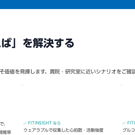
れば」を解決する
況でこそ価値を発揮します。貴院・研究室に近いシナリオをご確
🫀 SITUATION
🩸 S
タを患
退院した心臓リハビリ患者が、処方された運
糖尿
動強度の範囲内で運動できているか把握した
を、
い
い
✅ FITINSIGHT なら
✅ FI
けで、
ウェアラブルで収集した心拍数・活動強度
グル
間推移