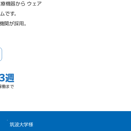
医療機器から ウェア
ムです。
機関が採用。
3週
稼働まで
筑波大学様