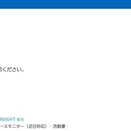
認ください。
ITUATION
病患者の血糖値と食事・運動量の相関
外来ごとではなく日常の変化として見た
TINSIGHT なら
コースモニター（近日対応）・活動量・