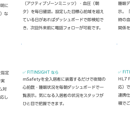
（アクティブゾーンミニッツ）・血圧（朝
睡眠
説明に
夕）を毎日確認。設定した目標心拍域を超え
示。
ン）な
ている日があればダッシュボードで即検知で
時の
き、次回外来前に電話フォローが可能です。
関係
🏠 SITUATION
🔗 S
Vと睡
ウェ
高齢入居者全員の夜間心拍・活動を施設スタ
い
カル
ッフが朝一番に確認したい
✅ FI
✅ FITINSIGHT なら
を指定
HL7
mSafetyを全入居者に装着するだけで夜間の
で実
応）
心拍数・睡眠状況を毎朝ダッシュボードで一
タム対
連携
覧表示。気になる入居者の状況をスタッフが
対応し
積で
ひと目で把握できます。