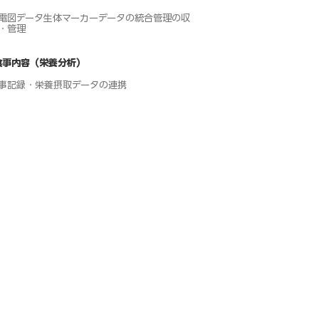
電図データ生体マーカーデータの統合管理の収
・管理
食事内容（栄養分析）
事記録・栄養摂取データの連携