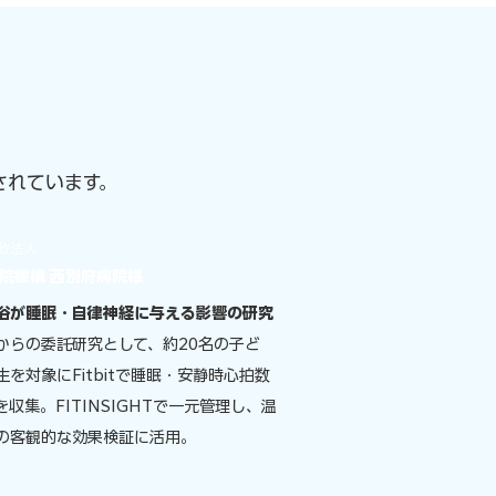
されています。
政法人
院機構 西別府病院様
浴が睡眠・自律神経に与える影響の研究
からの委託研究として、約20名の子ど
生を対象にFitbitで睡眠・安静時心拍数
を収集。FITINSIGHTで一元管理し、温
の客観的な効果検証に活用。