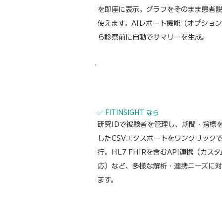
を即座に表示。グラフをそのまま患者
使えます。AIレポート機能（オプショ
ら診察前に自動でサマリーを生成。
🔬 SITUATION
50名の被験者から6ヶ月間・毎日のHR
眠データを収集し、統計解析に使いた
✅ FITINSIGHT なら
研究IDで被験者を管理し、期間・指標
したCSVエクスポートをワンクリック
行。HL7 FHIRを含むAPI連携（カス
応）など、多様な解析・連携ニーズに
ます。