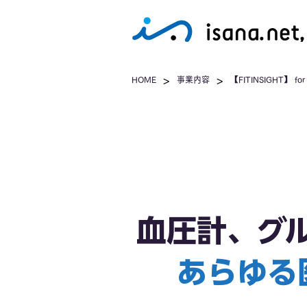
>
>
HOME
事業内容
【FITINSIGHT】
血圧計、グ
あらゆる