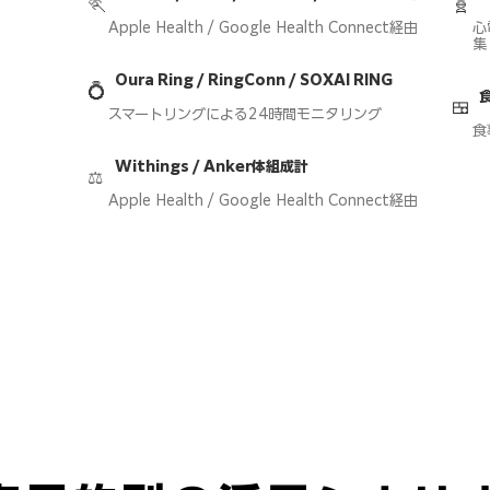
🏃
🧬
Apple Health / Google Health Connect経由
心
集
Oura Ring / RingConn / SOXAI RING
💍
🍱
スマートリングによる24時間モニタリング
食
Withings / Anker体組成計
​⚖️
Apple Health / Google Health Connect経由