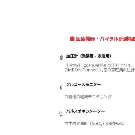
り、連携機器は順次拡大中です。
🏥 ​医療機器・バイタル計測機
血圧計（業務用・家庭用）
🩸
「健太郎」などの業務用血圧計に加え、
OMRON Connect対応の家庭用血圧
グルコースモニター
💉
血糖値の継続モニタリング
パルスオキシメーター
🩺
血中酸素濃度（SpO₂）の継続測定