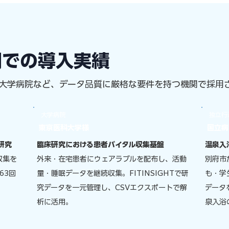
関での導入実績
大学病院など、データ品質に厳格な要件を持つ機関で採用
​大学病院
独立行
東京医科大学様
国立病
研究
臨床研究における患者バイタル収集基盤
温泉入
収集を
外来・在宅患者にウェアラブルを配布し、活動
別府市
63回
量・睡眠データを継続収集。FITINSIGHTで研
も・学
究データを一元管理し、CSVエクスポートで解
データ
析に活用。
泉入浴