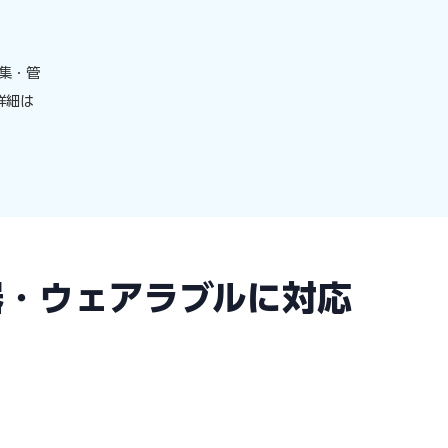
収集・管
詳細は
器・ウェアラブルに対応
ても、FITINSIGHTに集まる」
ルコースモニターなどの医療機器から、スマートウォッチ・スマー
ア・Google ヘルスコネクト経由でさらに多くのデバイスに対応し