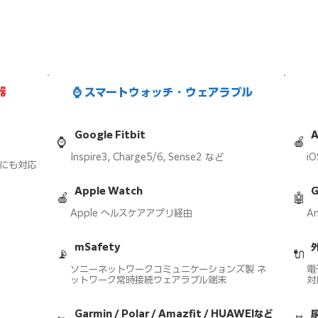
器
⌚ スマートウォッチ・ウェアラブル
Google Fitbit
⌚
🍎
Inspire3, Charge5/6, Sense2 など
i
計にも対応
Apple Watch
🍎
🤖
Apple ヘルスケアアプリ経由
A
mSafety
📡
🔌
ソニーネットワークコミュニケーションズ製 ネ
電
ットワーク常時接続ウェアラブル端末
対
Garmin / Polar / Amazfit / HUAWEIなど