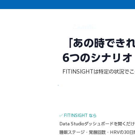
​こんな時に
「あの時でき
6つのシナリオ
FITINSIGHTは特定の状
🏥 SITUATION
外来診察中に、先月30日分の睡眠デー
者と一緒に確認したい
✅ FITINSIGHT なら
Data Studioダッシュボードを開くだ
睡眠ステージ・覚醒回数・HRVの30日