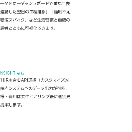
データを同一ダッシュボードで重ねて表
「運動した翌日の血糖推移」「睡眠不足
血糖値スパイク」など生活習慣と血糖の
を患者とともに可視化できます。
ITUATION
アラブルのバイタルデータを既存の電子
テシステムに自動連携したい
TINSIGHT なら
 FHIRを含むAPI連携（カスタマイズ対
で院内システムへのデータ出力が可能。
仕様・費用は要件ヒアリング後に個別見
ご提案します。