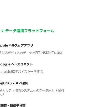
📱 データ連携プラットフォーム
Apple ヘルスケアアプリ
OS対応デバイスのデータをFITINSIGHTに集約
Google ヘルスコネクト
ndroid対応デバイスを一括連携
外部システムAPI連携
子カルテ・院内システムへのデータ出力（個別
応）
尿検査・遺伝子検査