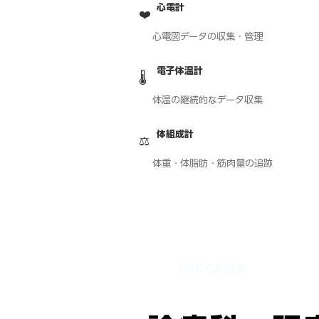
心電計
❤️
心電図データの収集・管理
電子体温計
🌡️
体温の継続的なデータ収集
体組成計
⚖️
体重・体脂肪・筋肉量の追跡
USE CASES