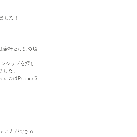
きました！
は会社とは別の場
ーンシップを探し
ました。
のはPepperを
することができる