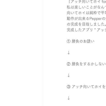
『アッチ向いてホイ for
私は楽しいことがなんで
向いてホイは純粋で平
動作が出来るPepp
の完成を目指しました
完成したアプリ ” アッチ向
① 勝負のお誘い
↓
② 勝負をするかしな
↓
③ アッチ向いてホイ
↓