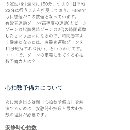
の運動)を1週間に150分、つまり
1日平均
22分
は行うことを推奨しており、Fitbitで
も目標値がこの数値となっています。
有酸素運動ゾーン(高程度の運動)とピーク
ゾーンは脂肪燃焼ゾーンの
2倍の時間運動
した
という扱いになるので、時間効率よ
く健康になるには、有酸素運動ゾーンを
11分維持すれば良い、というわけです。
・・・で、ゾーンの定義に出てくる心拍
数予備力とは？
心拍数予備力について
次に湧き出る疑問「心拍数予備力」を解
決するために、安静時心拍数と最大心拍
数の理解が必要です。
安静時心拍数