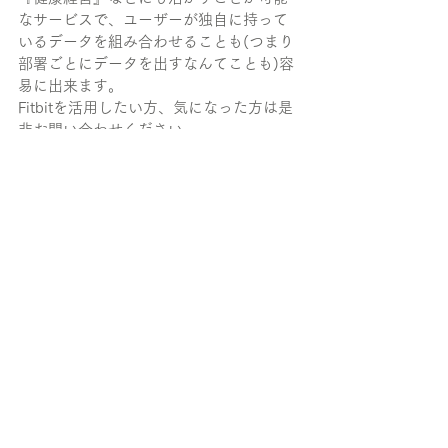
なサービスで、ユーザーが独自に持って
いるデータを組み合わせることも(つまり
部署ごとにデータを出すなんてことも)容
易に出来ます。
Fitbitを活用したい方、気になった方は是
非お問い合わせください。
参考：
Fitbitヘルプ「Fitbit デバイスでの、
アクティブ・ゾーン時間（分）また
はアクティブな時間（分）とは何で