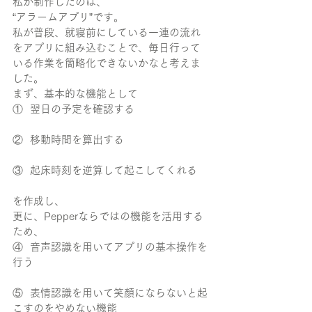
私が制作したのは、
“アラームアプリ”です。
私が普段、就寝前にしている一連の流れ
をアプリに組み込むことで、毎日行って
いる作業を簡略化できないかなと考えま
した。
まず、基本的な機能として
①  翌日の予定を確認する
②  移動時間を算出する
③  起床時刻を逆算して起こしてくれる
を作成し、
更に、Pepperならではの機能を活用する
ため、
④  音声認識を用いてアプリの基本操作を
行う
⑤  表情認識を用いて笑顔にならないと起
こすのをやめない機能