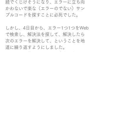
続でくじけそうになり、エラーに立ち向
かわないで楽な（エラーのでない）サン
プルコードを探すことに必死でした。
しかし、4日目から、エラー1つ1つをWeb
で検索し、解決法を探して、解決したら
次のエラーを解決して、ということを地
道に繰り返すようにしました。
すると、最後にはエラーが出なくなり、
うまく機能を実装できました。
文字で書くと簡単そうですが、解決法を
探すためにエラー1つにつき1時間かかっ
たりもして、本当に地道な作業でした。
それでも、最終的には難しく見えたコー
ドも解読できるようになったりして、
実装の成功だけでなく、自分自身の成長
も感じることができました。
5日間という短い期間でしたが、とても大
きな達成感が得られて、非常に充実した5
日間となりました。メンターの方をはじ