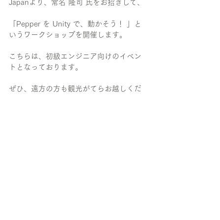
Japanより、常名 隆司 氏をお招きして、
「Pepper を Unity で、動かそう！ 」と
いうワークショップを開催します。
こちらは、初級エンジニア向けのイベン
トとなっております。
ぜひ、遠方の方も観光がてらお越しくだ
さい！
https://asuka-iei.net/atelier
＝＝＝＝＝＝＝＝＝＝＝＝＝＝＝＝＝＝
＝＝
この記事の筆者
株式会社Asuka-iei
Pepperアトリエサテライト鳥取駅
WACAウェブ解析士マスター 岡本裕智
2015年7月19日に鳥取県内初となる、
Pepperアトリエサテライトを開設しまし