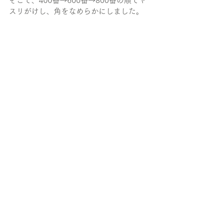
そこで、400番→600番→800番の順でヤ
スリがけし、角をなめらかにしました。