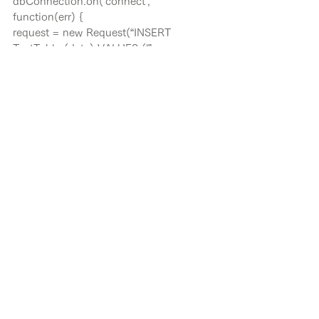
dbConnection.on(‘connect’, 
function(err) {
request = new Request(“INSERT 
TestTable (data) VALUES (‘” + 
myEventHubTrigger + “‘)”, function (err, 
rowCount) {
if (err) {
context.log(err);
} else {
context.log(rowCount + ‘ rows’);
}
context.done();
});
dbConnection.execSql(request);
});
};
で、Event Hubに向けてデータを投げてみ
ると・・・、上手くいったっぽい。
2016-10-03T11:42:54.204 Node.js 
eventhub trigger function processed 
work item TEST