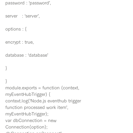
password : ‘password’,
server   : ‘server’,
options : {
encrypt : true,
database : ‘database’
}
}
module.exports = function (context, 
myEventHubTrigger) {
context.log(‘Node.js eventhub trigger 
function processed work item’, 
myEventHubTrigger);
var dbConnection = new 
Connection(option);