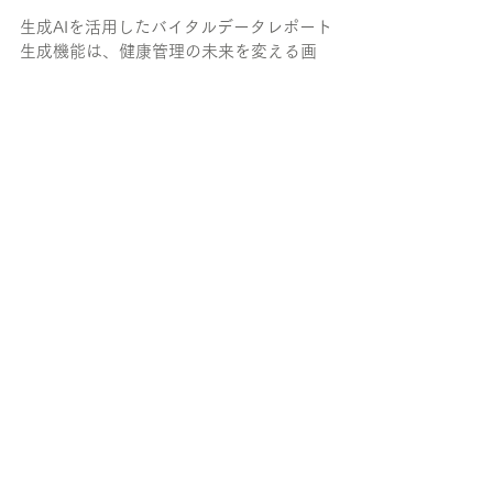
生成AIを活用したバイタルデータレポート
生成機能は、健康管理の未来を変える画
期的なものであり、業務効率化の強力な
武器となるでしょう。
データ分析・レポート作成の負担を
減らしたい
最新のAI技術を健康管理に取り入れた
い
こうしたお悩みやご関心をお持ちの方
は、ぜひお気軽にお問い合わせくださ
い。
Fitbit
睡眠
API
心拍数
バイタルセンシング
健康経営
FITINSIGHT
生成AI