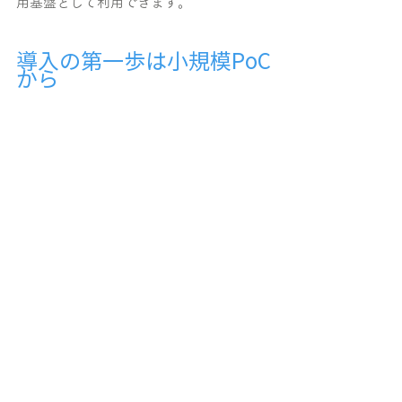
用基盤として利用できます。
導入の第一歩は小規模PoC
から
FITINSIGHTは、数名規模の小さな概念実
証（PoC）から数千人規模の本格導入ま
で、同一プラットフォームで対応してい
ます。「まず特定の部署で試してから全
社展開したい」「既存の産業保健の仕組
みと組み合わせたい」といったご要望に
も柔軟に応じることができます。
メンタルヘルス対策のデータドリブン
化・高度化をご検討の人事・総務・産業
保健ご担当者様は、ぜひお気軽にお問い
合わせください。FITINSIGHTの機能詳細
やデモのご案内をさせていただきます。