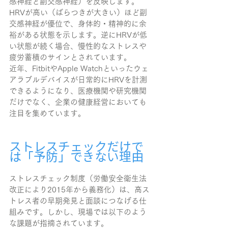
感神経と副交感神経）を反映します。
HRVが高い（ばらつきが大きい）ほど副
交感神経が優位で、身体的・精神的に余
裕がある状態を示します。逆にHRVが低
い状態が続く場合、慢性的なストレスや
疲労蓄積のサインとされています。
近年、FitbitやApple Watchといったウェ
アラブルデバイスが日常的にHRVを計測
できるようになり、医療機関や研究機関
だけでなく、企業の健康経営においても
注目を集めています。
ストレスチェックだけで
は「予防」できない理由
ストレスチェック制度（労働安全衛生法
改正により2015年から義務化）は、高ス
トレス者の早期発見と面談につなげる仕
組みです。しかし、現場では以下のよう
な課題が指摘されています。