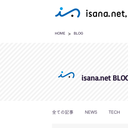
>
HOME
BLOG
isana.net BLO
全ての記事
NEWS
TECH