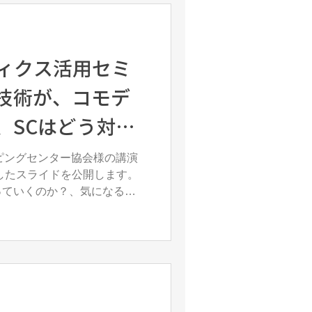
ボティクス活用セミ
技術が、コモデ
、SCはどう対処
」のスライドを公
ッピングセンター協会様の講演
したスライドを公開します。
っていくのか？、気になる方
ドの内容 講演内容：「AI、
と活用事例」...