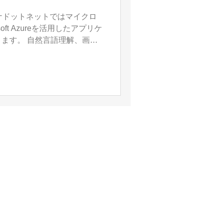
用 イサナドットネットではマイクロ
oft Azureを活用したアプリケ
ます。 自然言語理解、画像
などの強力な知能の活用が可