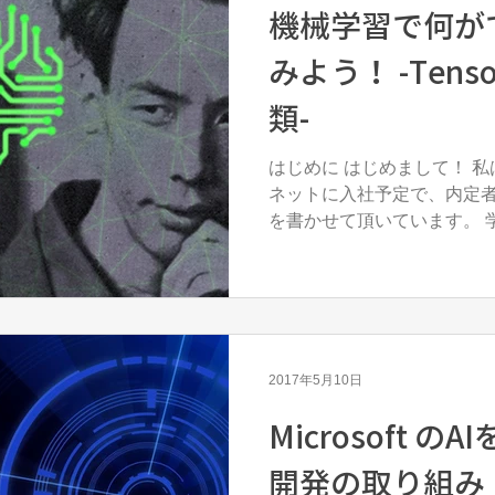
機械学習で何が
みよう！ -TensorFlowで画像分
類-
はじめに はじめまして！ 私
ネットに入社予定で、内定
を書かせて頂いています。 学生のうちにイサナドットネ
ットで働くイメージをより
い、 現在アルバイトとして業務のお手伝いをしながら勉
強をさせて...
2017年5月10日
Microsoft の
開発の取り組み