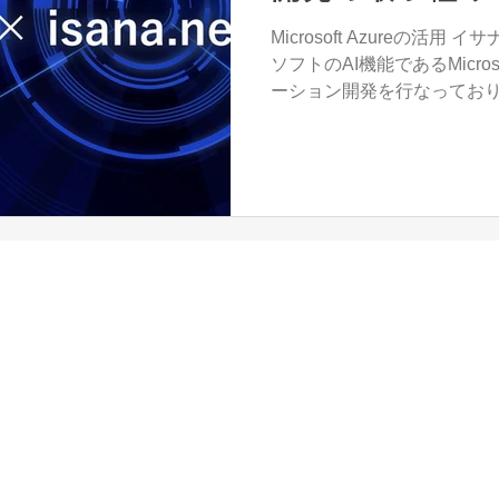
Microsoft Azureの活
ソフトのAI機能であるMicros
ーション開発を行なっており
認識、音声認識、感情検知
能になります。 開発事例...