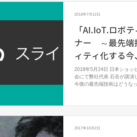
2018年7月12日
「AI.IoT.ロ
ナー ～最先端
ィティ化する今
すべきか？～ 
2018年5月24日 日本ショ
会にて弊社代表 石谷が講演
開！
今後の最先端技術はどうな
はぜひご覧ください！ スライ
IoT、ロボティクスの最新情報
2017年10月2日