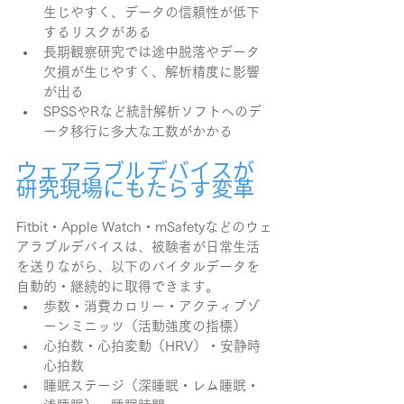
生じやすく、データの信頼性が低下
するリスクがある
長期観察研究では途中脱落やデータ
欠損が生じやすく、解析精度に影響
が出る
SPSSやRなど統計解析ソフトへのデ
ータ移行に多大な工数がかかる
ウェアラブルデバイスが
研究現場にもたらす変革
Fitbit・Apple Watch・mSafetyなどのウェ
アラブルデバイスは、被験者が日常生活
を送りながら、以下のバイタルデータを
自動的・継続的に取得できます。
歩数・消費カロリー・アクティブゾ
ーンミニッツ（活動強度の指標）
心拍数・心拍変動（HRV）・安静時
心拍数
睡眠ステージ（深睡眠・レム睡眠・