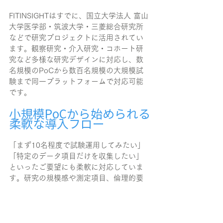
FITINSIGHTはすでに、国立大学法人 富山
大学医学部・筑波大学・三菱総合研究所
などで研究プロジェクトに活用されてい
ます。観察研究・介入研究・コホート研
究など多様な研究デザインに対応し、数
名規模のPoCから数百名規模の大規模試
験まで同一プラットフォームで対応可能
です。
小規模PoCから始められる
柔軟な導入フロー
「まず10名程度で試験運用してみたい」
「特定のデータ項目だけを収集したい」
といったご要望にも柔軟に対応していま
す。研究の規模感や測定項目、倫理的要
件などに合わせて、最適な導入プランを
ご提案します。
まとめ