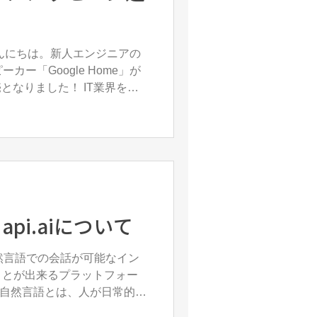
んにちは。新人エンジニアの
ーカー「Google Home」が
ました！ IT業界を中
アシスタントを搭載したスマー
 ...
とapi.aiについて
iは、自然言語での会話が可能なイン
ことが出来るプラットフォー
api.ai/ 自然言語とは、人が日常的に
Iに天気の話を聞きたい時、 ...