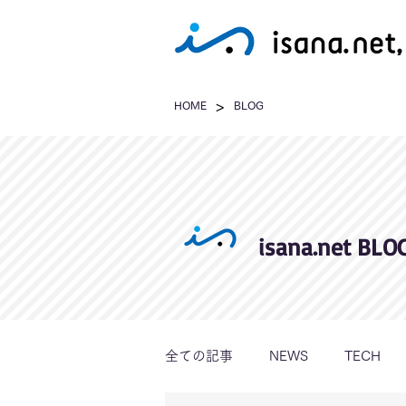
>
HOME
BLOG
isana.net BLO
全ての記事
NEWS
TECH