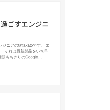
meと過ごすエンジニ
ジニアのtattakatoです。 エ
… それは最新製品をいち早
題もちきりのGoogle
開されてい...