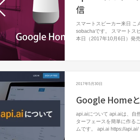
信
スマートスピーカー来日 こ
sobachaです。 スマートスピ
本日（2017年10月6日）発売となり
心に話題沸騰中のGoogle
トスピーカーがついに日本に！！
2017年5月30日
Google Home
api.aiについて api.a
ターフェースを簡単に作る
ムです。 api.ai https://
使う言葉で 例えば、A