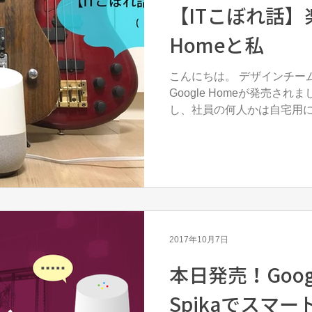
【ITこぼれ話】楽
Homeと私
こんにちは。 デザインチームのO川です。 10/5（金）に
Google Homeが発売されま
し、社員の何人かは自宅用にも
さん、さすが新し物好き！ そこでギター弾きの社員Yさ
んが使用したコメントを紹介し
2017年10月7日
本日発売！Goog
Spikaでスマ