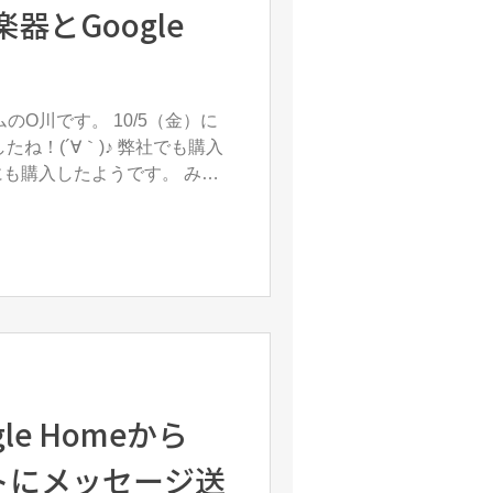
器とGoogle
したね！(´∀｀)♪ 弊社でも購入
購入したようです。 みな
ます。...
le Homeから
ートにメッセージ送